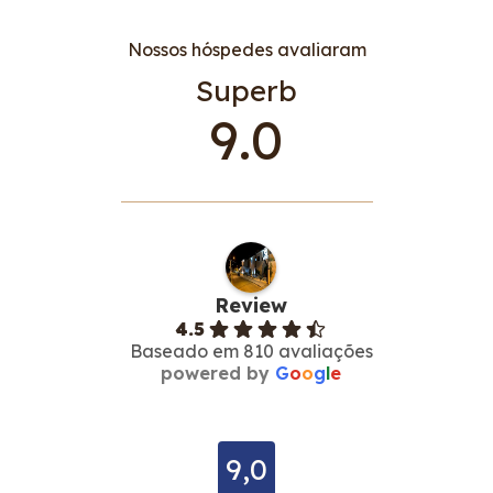
Nossos hóspedes avaliaram
Superb
9.0
Review
4.5
Baseado em 810 avaliações
powered by
G
o
o
g
l
e
9,0